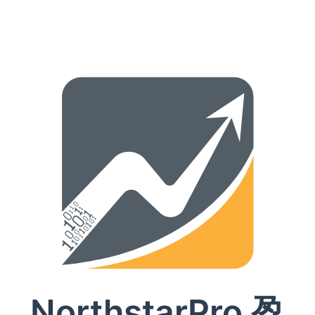
NorthstarPro 盈